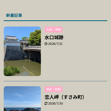
新着記事
大津・甲賀
水口城跡
2026/7/31
串本・那智
恋人岬（すさみ町）
2026/7/30