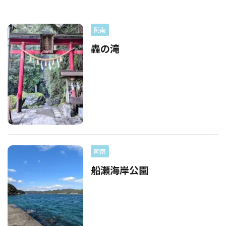
阿南
轟の滝
阿南
船瀬海岸公園