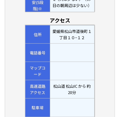
安(5段
日の朝周辺は少ない）
階)※
アクセス
愛媛県松山市道後町１
住所
丁目１０−１２
電話番号
マップコ
ード
高速道路
松山道 松山IC から 約
アクセス
20分
駐車場