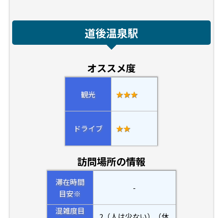
道後温泉駅
オススメ度
観光
★★★
ドライブ
★★
訪問場所の情報
滞在時間
-
目安※
混雑度目
2（人は少ない）（休