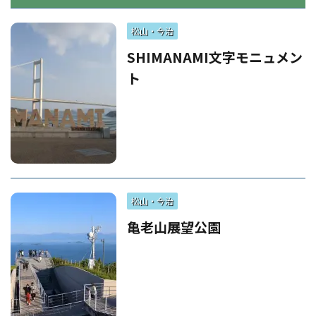
松山・今治
SHIMANAMI文字モニュメン
ト
松山・今治
亀老山展望公園