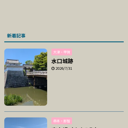
新着記事
大津・甲賀
水口城跡
2026/7/31
串本・那智