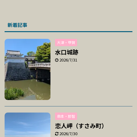
新着記事
大津・甲賀
水口城跡
2026/7/31
串本・那智
恋人岬（すさみ町）
2026/7/30