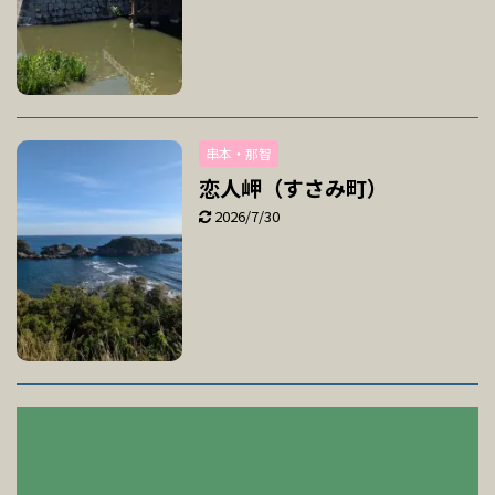
串本・那智
恋人岬（すさみ町）
2026/7/30