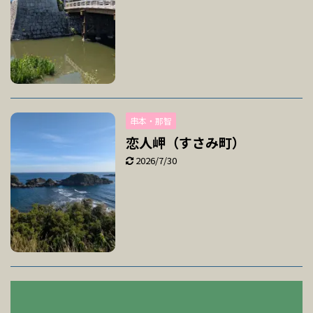
串本・那智
恋人岬（すさみ町）
2026/7/30