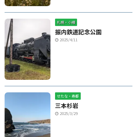
札幌・小樽
振内鉄道記念公園
2025/4/11
せたな・寿都
三本杉岩
2025/3/29