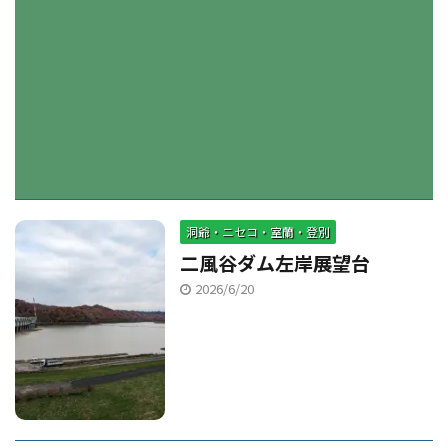
洞爺・ニセコ・室蘭・登別
二風谷ダム左岸展望台
2026/6/20