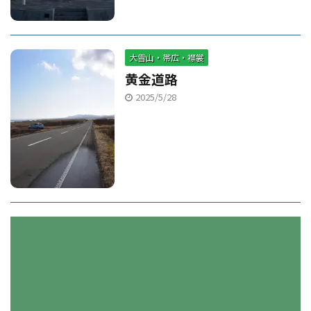
大雪山・帯広・襟裳
黄金道路
2025/5/28