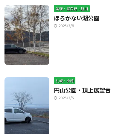
美瑛・富良野・旭川
ほろかない湖公園
2025/3/8
札幌・小樽
円山公園・頂上展望台
2025/3/5