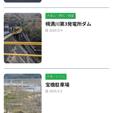
大雪山・帯広・襟裳
幌満川第3発電所ダム
2025/3/4
夕張・トマム
宝橋駐車場
2025/3/3