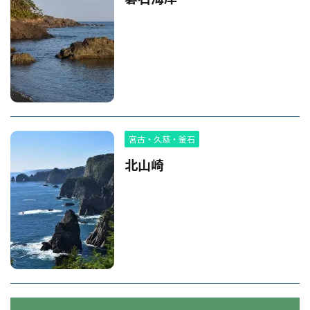
宮古・久慈・釜石
北山崎