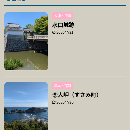
大津・甲賀
水口城跡
2026/7/31
串本・那智
恋人岬（すさみ町）
2026/7/30