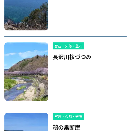
宮古・久慈・釜石
長沢川桜づつみ
宮古・久慈・釜石
鵜の巣断崖