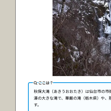
ここは？
秋保大滝（あきうおおたき）は仙台市の市街
瀑の大きな滝で、華厳の滝（栃木県）や、
す。