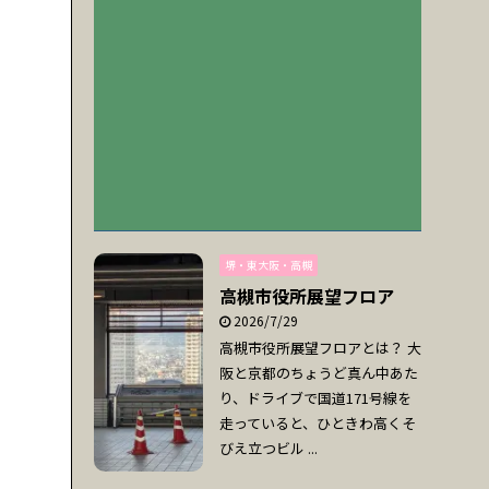
堺・東大阪・高槻
高槻市役所展望フロア
2026/7/29
高槻市役所展望フロアとは？ 大
阪と京都のちょうど真ん中あた
り、ドライブで国道171号線を
走っていると、ひときわ高くそ
びえ立つビル ...