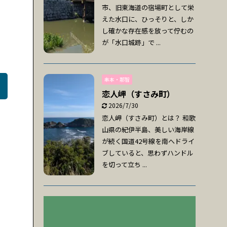
市、旧東海道の宿場町として栄
えた水口に、ひっそりと、しか
し確かな存在感を放って佇むの
が「水口城跡」で ...
串本・那智
恋人岬（すさみ町）
2026/7/30
恋人岬（すさみ町）とは？ 和歌
山県の紀伊半島、美しい海岸線
が続く国道42号線を南へドライ
ブしていると、思わずハンドル
を切って立ち ...