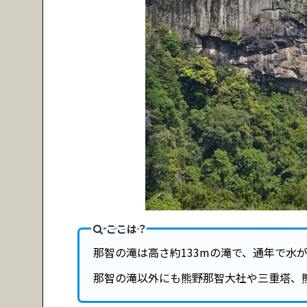
ここは？
那智の滝は高さ約133mの滝で、通年で水
那智の滝以外にも熊野那智大社や三重塔、