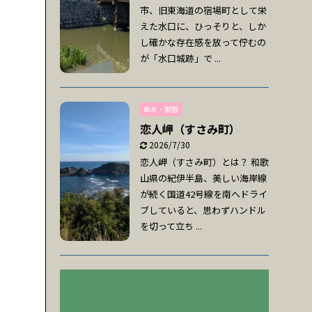
市、旧東海道の宿場町として栄
えた水口に、ひっそりと、しか
し確かな存在感を放って佇むの
が「水口城跡」で ...
串本・那智
恋人岬（すさみ町）
2026/7/30
恋人岬（すさみ町）とは？ 和歌
山県の紀伊半島、美しい海岸線
が続く国道42号線を南へドライ
ブしていると、思わずハンドル
を切って立ち ...