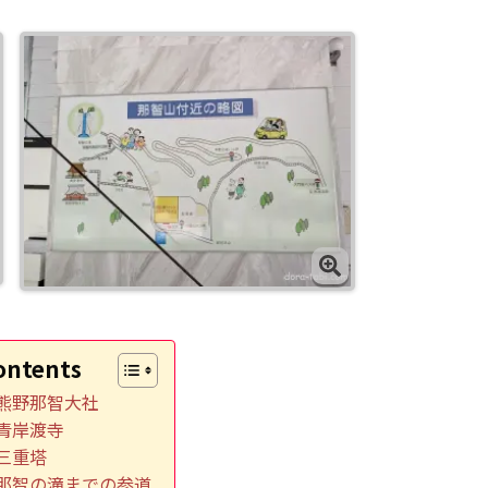
ontents
熊野那智大社
青岸渡寺
三重塔
那智の滝までの参道