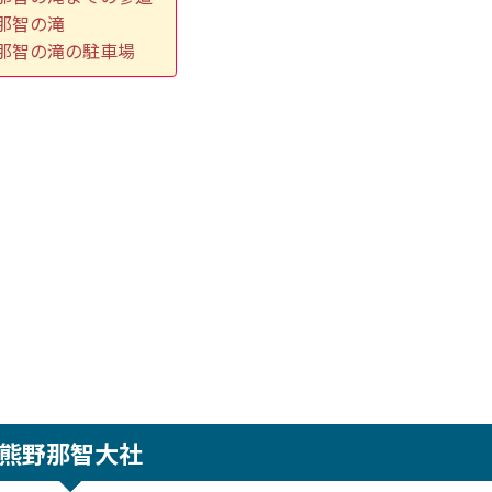
那智の滝
那智の滝の駐車場
熊野那智大社