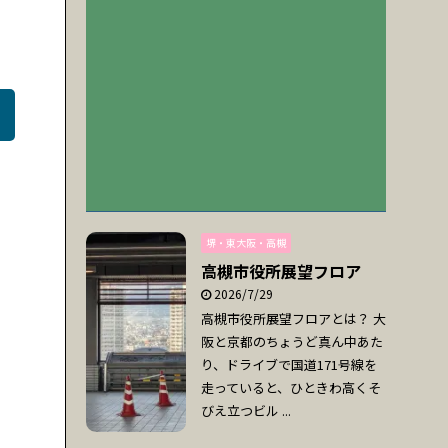
堺・東大阪・高槻
高槻市役所展望フロア
2026/7/29
高槻市役所展望フロアとは？ 大
阪と京都のちょうど真ん中あた
り、ドライブで国道171号線を
走っていると、ひときわ高くそ
びえ立つビル ...