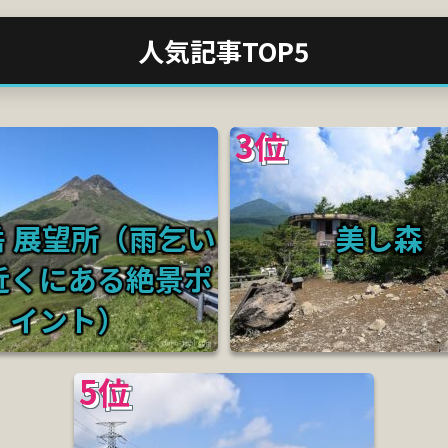
人気記事TOP5
3位
岳 展望所（雨乞い
美し森
近くにある絶景ポ
イント）
5位