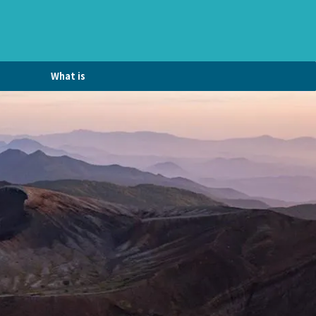
What is
DriveTravel.com?