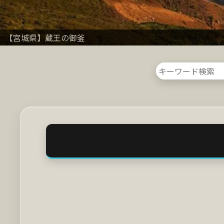
【宮城県】蔵王の御釜
【北海道】羅臼国後展望塔から
【長野県】白駒の池付近遊歩道
【長崎県】大バエ灯台と天の川
【山梨県】新倉山浅間公園
【東京都】タワーホール船堀から
【熊本県】草千里ケ浜
【北海道】白鳥大橋
【北海道】摩周湖
【北海道】青い池
【徳島県】鳴門の渦潮
【香川県】高松港
【静岡県】久能山東照宮
【秋田県・山形県】鳥海ブルーラインより
【北海道】小樽運河
【広島県】鞆の浦
【群馬県】白根山
【鹿児島県】佐多岬
【青森県】弘前さくらまつり
【長崎県】平戸島と平戸大橋
【岐阜県】白川郷
【福島県】吾妻スカイライン不動沢橋
【山梨県】パノラマ台から（富士山と山中湖）
【東京都】お台場フジテレビ展望台から
【群馬県】白根山