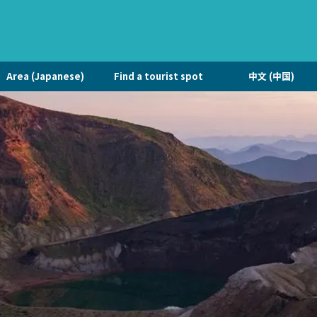
Area (Japanese)
Find a tourist spot
中文 (中国)