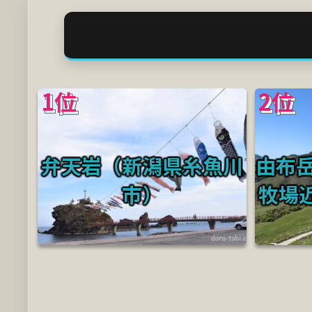
1位
2位
弁天岩（新潟県糸魚川
由布
市）
牧場