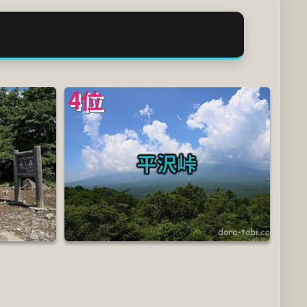
4位
平沢峠