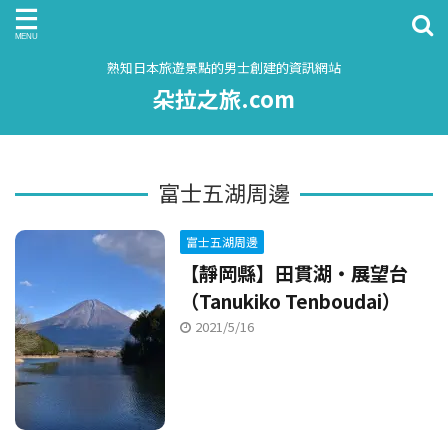
熟知日本旅遊景點的男士創建的資訊網站
朵拉之旅.com
富士五湖周邊
富士五湖周邊
【靜岡縣】田貫湖・展望台
（Tanukiko Tenboudai）
2021/5/16