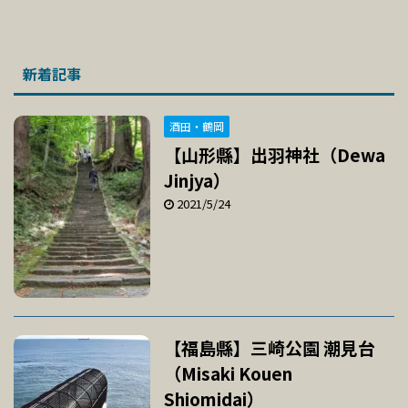
新着記事
酒田・鶴岡
【山形縣】出羽神社（Dewa
Jinjya）
2021/5/24
【福島縣】三崎公園 潮見台
（Misaki Kouen
Shiomidai）