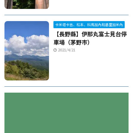
卡米塔卡吉、松本、科馬加內和基里加米內
【長野縣】伊那丸富士見台停
車場（茅野市）
2021/4/21