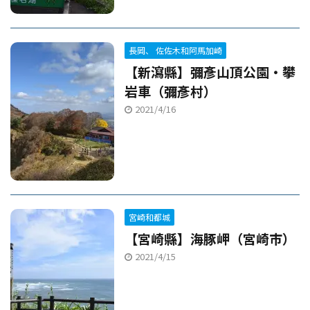
長岡、 佐佐木和阿馬加崎
【新瀉縣】彌彥山頂公園・攀
岩車（彌彥村）
2021/4/16
宮崎和都城
【宮崎縣】海豚岬（宮崎市）
2021/4/15