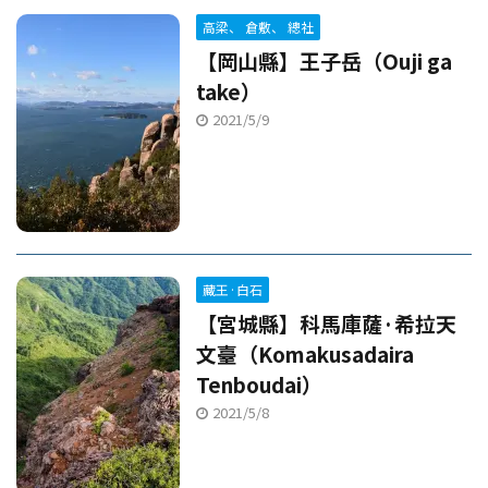
高梁、 倉敷、 總社
【岡山縣】王子岳（Ouji ga
take）
2021/5/9
藏王·白石
【宮城縣】科馬庫薩·希拉天
文臺（Komakusadaira
Tenboudai）
2021/5/8