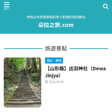
熟知日本旅遊景點的男士創建的資訊網站
朵拉之旅.com
旅遊景點
酒田・鶴岡
【山形縣】出羽神社（Dewa
Jinjya）
2021/5/24