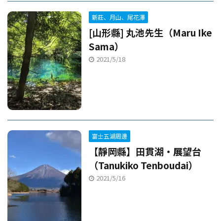
新莊、月山、尾花澤
[山形縣] 丸池先生（Maru Ike
Sama）
2021/5/18
富士五湖周邊
【靜岡縣】田貫湖・展望台
（Tanukiko Tenboudai）
2021/5/16